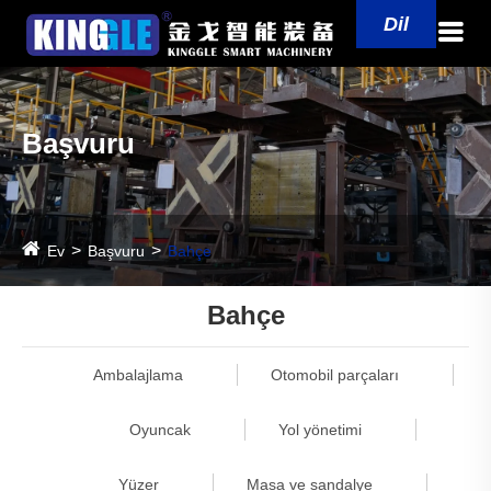
Dil
Başvuru
Ev
Başvuru
Bahçe
Bahçe
Ambalajlama
Otomobil parçaları
Oyuncak
Yol yönetimi
Yüzer
Masa ve sandalye