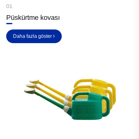
01
Püskürtme kovası
Daha fazla göster