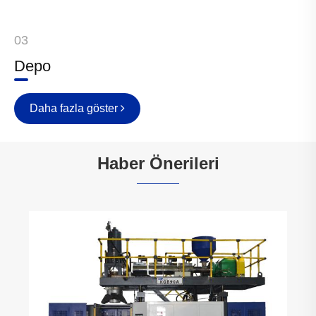
03
Depo
Daha fazla göster
Haber Önerileri